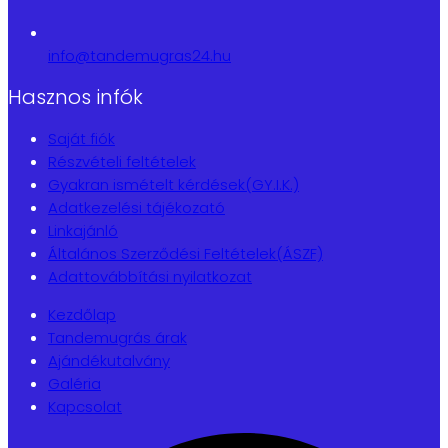
info@tandemugras24.hu
Hasznos infók
Saját fiók
Részvételi feltételek
Gyakran ismételt kérdések(GY.I.K.)
Adatkezelési tájékozató
Linkajánló
Általános Szerződési Feltételek(ÁSZF)
Adattovábbítási nyilatkozat
Kezdőlap
Tandemugrás árak
Ajándékutalvány
Galéria
Kapcsolat