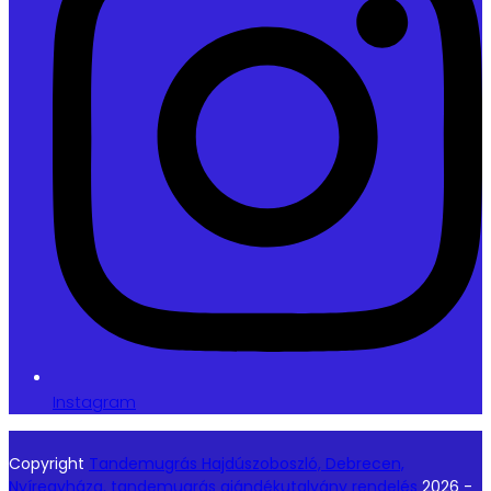
Instagram
Copyright
Tandemugrás Hajdúszoboszló, Debrecen,
Nyíregyháza, tandemugrás ajándékutalvány rendelés
2026 -