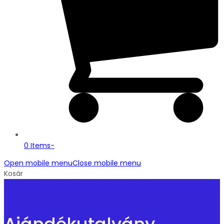
0 Items
-
Open mobile menu
Close mobile menu
Kosár