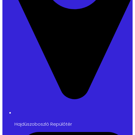
Hajdúszoboszló Repülőtér