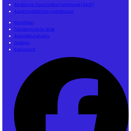
Általános Szerződési Feltételek(ÁSZF)
Adattovábbítási nyilatkozat
Kezdőlap
Tandemugrás árak
Ajándékutalvány
Galéria
Kapcsolat