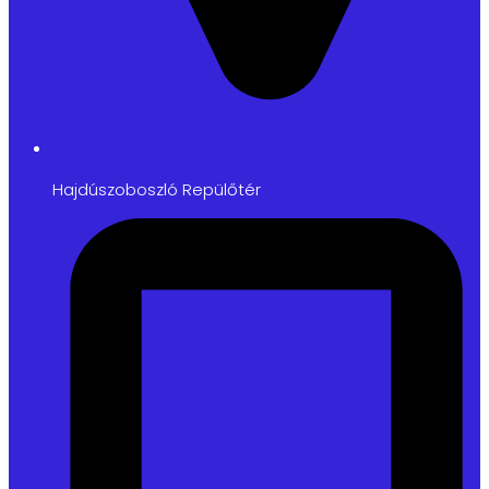
Hajdúszoboszló Repülőtér