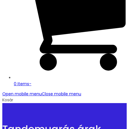
0 Items
-
Open mobile menu
Close mobile menu
Kosár