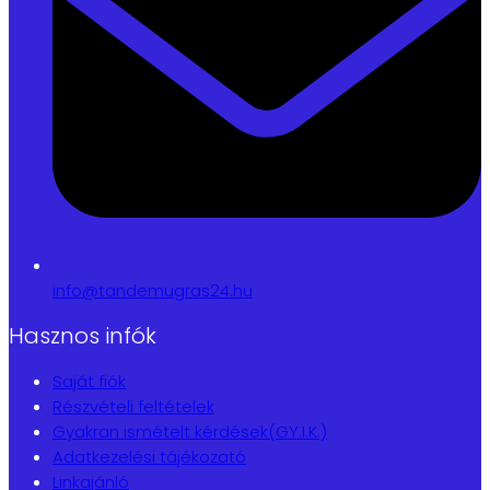
info@tandemugras24.hu
Hasznos infók
Saját fiók
Részvételi feltételek
Gyakran ismételt kérdések(GY.I.K.)
Adatkezelési tájékozató
Linkajánló