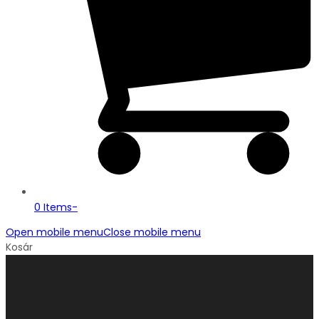
0 Items
-
Open mobile menu
Close mobile menu
Kosár