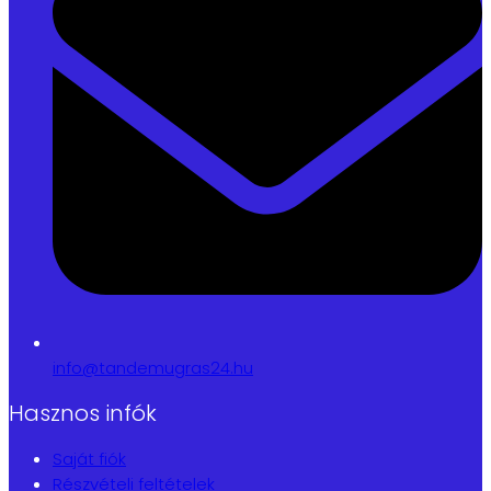
info@tandemugras24.hu
Hasznos infók
Saját fiók
Részvételi feltételek