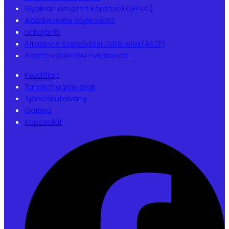
Gyakran ismételt kérdések(GY.I.K.)
Adatkezelési tájékozató
Linkajánló
Általános Szerződési Feltételek(ÁSZF)
Adattovábbítási nyilatkozat
Kezdőlap
Tandemugrás árak
Ajándékutalvány
Galéria
Kapcsolat