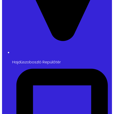
Hajdúszoboszló Repülőtér