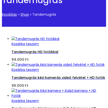
Tandemugrás
Kezdőlap
»
Shop
»
Tandemugrás
Kosárba teszem
Tandemugrás HD fotókkal
94.000
Ft
Kosárba teszem
Tandemugrás kézi kamerás videó felvétel + HD fotók
99.000
Ft
Kosárba teszem