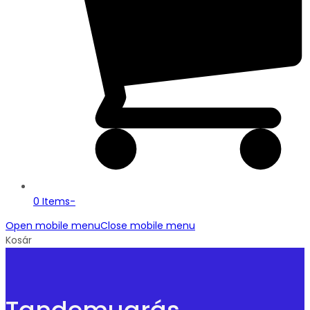
0 Items
-
Open mobile menu
Close mobile menu
Kosár