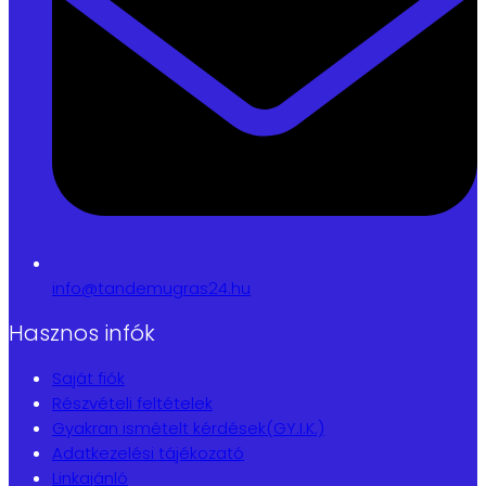
info@tandemugras24.hu
Hasznos infók
Saját fiók
Részvételi feltételek
Gyakran ismételt kérdések(GY.I.K.)
Adatkezelési tájékozató
Linkajánló