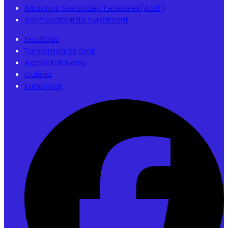
Általános Szerződési Feltételek(ÁSZF)
Adattovábbítási nyilatkozat
Kezdőlap
Tandemugrás árak
Ajándékutalvány
Galéria
Kapcsolat