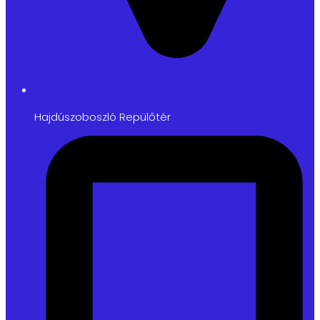
Hajdúszoboszló Repülőtér