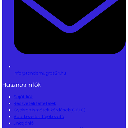
info@tandemugras24.hu
Hasznos infók
Saját fiók
Részvételi feltételek
Gyakran ismételt kérdések(GY.I.K.)
Adatkezelési tájékozató
Linkajánló