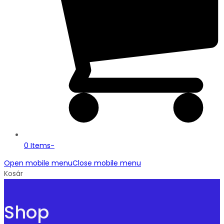
0 Items
-
Open mobile menu
Close mobile menu
Kosár
Shop