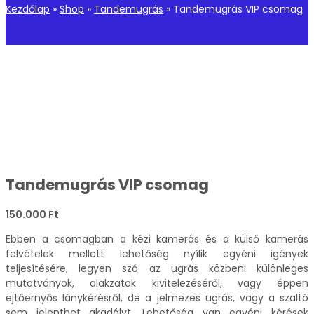
Kezdőlap
»
Shop
»
Tandemugrás
»
Tandemugrás VIP csomag
Tandemugrás VIP csomag
150.000
Ft
Ebben a csomagban a kézi kamerás és a külső kamerás
felvételek mellett lehetőség nyílik egyéni igények
teljesítésére, legyen szó az ugrás közbeni különleges
mutatványok, alakzatok kivitelezéséről, vagy éppen
ejtőernyős lánykérésről, de a jelmezes ugrás, vagy a szaltó
sem jelenthet akadályt. Lehetőség van egyéni kérések