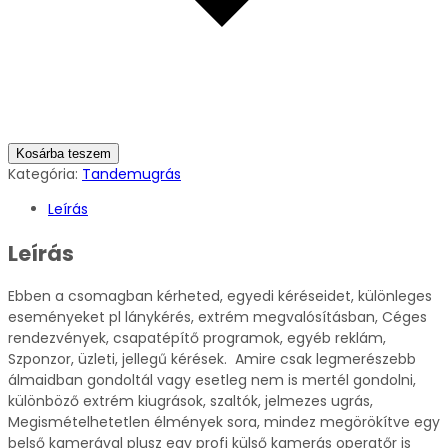
Kosárba teszem
Kategória:
Tandemugrás
Leírás
Leírás
Ebben a csomagban kérheted, egyedi kéréseidet, különleges
eseményeket pl lánykérés, extrém megvalósításban, Céges
rendezvények, csapatépítő programok, egyéb reklám,
Szponzor, üzleti, jellegű kérések. Amire csak legmerészebb
álmaidban gondoltál vagy esetleg nem is mertél gondolni,
különböző extrém kiugrások, szaltók, jelmezes ugrás,
Megismételhetetlen élmények sora, mindez megörökítve egy
belső kamerával plusz egy profi külső kamerás operatőr is