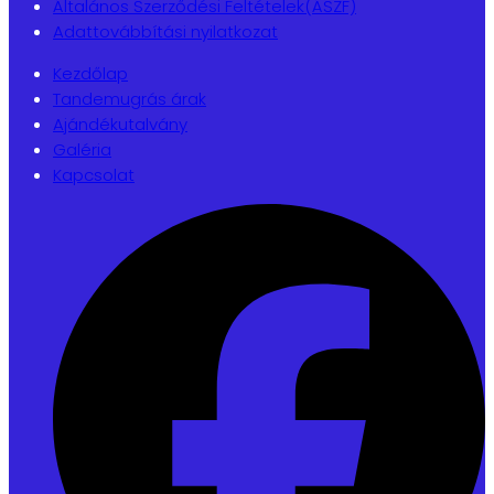
Általános Szerződési Feltételek(ÁSZF)
Adattovábbítási nyilatkozat
Kezdőlap
Tandemugrás árak
Ajándékutalvány
Galéria
Kapcsolat