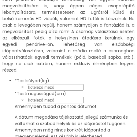
megvalósítására is, vagy éppen céges csapatépítő
lebonyolítására, természetesen az ugrásról külső és
belső kamerás HD videók, valamint HD fotók is készülnek. Ne
csak a levegőben repülj, hanem szárnyaljon a fantáziád is, a
megvalósítást pedig bízd rám! A csomag választása esetén
az elkészült fotók a helyszínen átadásra kerülnek egy
egyedi pendrive-on, lehetőség van elsőbbségi
időpontválasztásra, valamint a média mellé a csomagban
választhatóak egyedi termékek (póló, baseball sapka, stb.),
hogy ne csak extrém, hanem exkluzív élményben legyen
részed.
*
Testsúlyod(kg)
*
Testmagasságod(cm)
Amennyiben tudod a pontos dátumot:
A dátum megadása tájékoztató jellegű számunka és
változhat a szabad helyek és az időjárástól függően.
Amennyiben még nincs konkrét időpontod a
megrendelésnél ezt később is jelezheted.