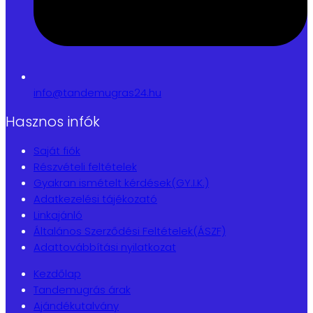
info@tandemugras24.hu
Hasznos infók
Saját fiók
Részvételi feltételek
Gyakran ismételt kérdések(GY.I.K.)
Adatkezelési tájékozató
Linkajánló
Általános Szerződési Feltételek(ÁSZF)
Adattovábbítási nyilatkozat
Kezdőlap
Tandemugrás árak
Ajándékutalvány