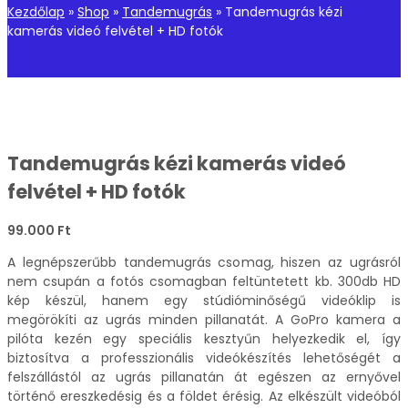
Kezdőlap
»
Shop
»
Tandemugrás
»
Tandemugrás kézi
kamerás videó felvétel + HD fotók
Tandemugrás kézi kamerás videó
felvétel + HD fotók
99.000
Ft
A legnépszerűbb tandemugrás csomag, hiszen az ugrásról
nem csupán a fotós csomagban feltüntetett kb. 300db HD
kép készül, hanem egy stúdióminőségű videóklip is
megörökíti az ugrás minden pillanatát. A GoPro kamera a
pilóta kezén egy speciális kesztyűn helyezkedik el, így
biztosítva a professzionális videókészítés lehetőségét a
felszállástól az ugrás pillanatán át egészen az ernyővel
történő ereszkedésig és a földet érésig. Az elkészült videóból