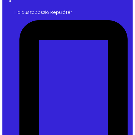
Hajdúszoboszló Repülőtér