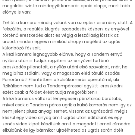
megoldás szinte mindegyik kamerás opció alapja, mert több
előnye is van:
Tehát a kamera mindig velünk van az egész esemény alatt. A
felszállás, a repülés, kiugrás, szabadesés közben, az ernyővel
történő ereszkedés alatt és végig a leszállásig látszik az
arcod, minden egyes mimikád ahogy megéled az ugrás
különböző fázisait.
A kézi kamera legnagyobb előnye, hogy a Tandem ernyő
nyílása után is tudjuk rögzíteni az ernyővel történő
ereszkedés pillanatait, a nyílás utáni első szavaidat, már, ha
meg bírsz szólalni, vagy a magasban eléd táruló csodás
Panorámát! Ellentétben a külsőkamerás operatőrrel, aki
fizikálisan nem tud a Tandempárossal együtt ereszkedni,
ezért csak a földet érést tudja megörökíteni!
A kézi kamerás változat lényegesen pénztárca barátabb,
mivel csak a Tandem páros ugrik a külső kamerás nem igy ez
nem jelent plusz anyagi terhet, viszont az ugrásodról mégis
készül egy video anyag amit ugrás után editálunk és egy
zenés video klipet készitünk amit a megadott email címedre
elküldünk és igy bármikor ujraélheted az ugrás során átélt