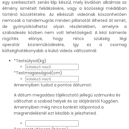
egy szerkesztett zenés klip készül, mely kiválóan alkalmas az
élmény ismételt felidézésére, vagy a közösségi médiában
történő közzétételre. Az elkészült videónak köszönhetően
nemcsak a tandemugrás minden pillanatát élheted át ismét,
de gyönyörködhetsz olyan részletekben, amelyre a
szabadesés közben nem volt lehetőséged. A kézi kamerás
rögzítés előnye, hogy nincs szükség légi
operatőr közreműködésére, így ez a csomag
költséghatékonyabb a külső videós változatnál.
*
Testsúlyod(kg)
*
Testmagasságod(cm)
Amennyiben tudod a pontos dátumot:
A dátum megadása tájékoztató jellegű számunka és
változhat a szabad helyek és az időjárástól függően.
Amennyiben még nincs konkrét időpontod a
megrendelésnél ezt később is jelezheted.