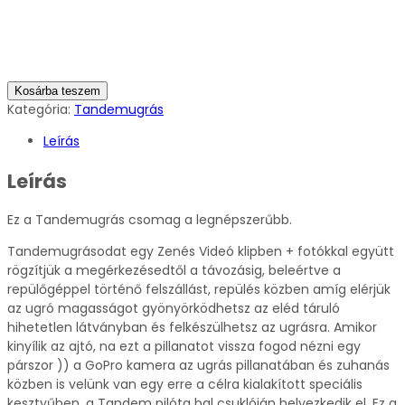
Kosárba teszem
Kategória:
Tandemugrás
Leírás
Leírás
Ez a Tandemugrás csomag a legnépszerűbb.
Tandemugrásodat egy Zenés Videó klipben + fotókkal együtt
rögzítjük a megérkezésedtől a távozásig, beleértve a
repülőgéppel történő felszállást, repülés közben amíg elérjük
az ugró magasságot gyönyörködhetsz az eléd táruló
hihetetlen látványban és felkészülhetsz az ugrásra. Amikor
kinyílik az ajtó, na ezt a pillanatot vissza fogod nézni egy
párszor )) a GoPro kamera az ugrás pillanatában és zuhanás
közben is velünk van egy erre a célra kialakított speciális
kesztyűben, a Tandem pilóta bal csuklóján helyezkedik el. Ez a