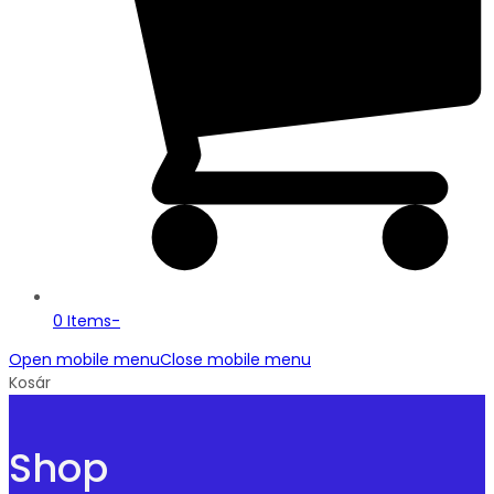
0 Items
-
Open mobile menu
Close mobile menu
Kosár
Shop