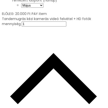
Tervezett idöpont (hónap)
ELŐLEG:
20.000
Ft
PAY item
Tandemugrás kézi kamerás videó felvétel + HD fotók
mennyiség