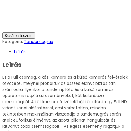
Kosárba teszem
Kategória:
Tandemugrás
Leírás
Leírás
Ez a Full csomag, a kézi kamera és a külső kamerás felvételek
ötvözete, melynél próbáltuk az összes előnyt biztosítani
számodra. Ilyenkor a tandempilóta és a külső kamerás
operatőr is rögzíti az eseményeket, két különböző
szemszögből. A két kamera felvételéből készítünk egy Full HD
videót zenei aláfestéssel, ami verhetetlen, minden
tekintetben maximálisan visszaadja a tandemugrás során
átélt euforikus élményt, az adott pillanat hangulatát és
látványt több szemszögből! Az egész esemény rögzítjük a