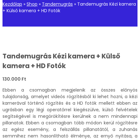
Kezdőlap
»
Shop
»
Tandemugrás
»
Tandemugrás Kézi kamera
+ Külső kamera + HD Fotók
Tandemugrás Kézi kamera + Külső
kamera + HD Fotók
130.000
Ft
Ebben a csomagban megjelenik az összes előnyös
tulajdonság, amelyet videós rögzítésből ki lehet hozni, a kézi
kamerával történő rögzítés és a HD fotók mellett ebben az
ugrásban egy légi operatőrrel kiegészülve, külső felvételek
segítségével is megörökítésre kerülnek a nem mindennapi
pillanatok. Ebben a csomagban több módon kerül rögzítésre
az egész esemény, a felszállás pillanatától, a zuhanás
semmihez nem hasonlítható élménye, az ernyő nyitása, a