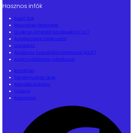
Hasznos infók
Saját fiók
Részvételi feltételek
Gyakran ismételt kérdések(GY.I.K.)
Adatkezelési tájékozató
Linkajánló
Általános Szerződési Feltételek(ÁSZF)
Adattovábbítási nyilatkozat
Kezdőlap
Tandemugrás árak
Ajándékutalvány
Galéria
Kapcsolat