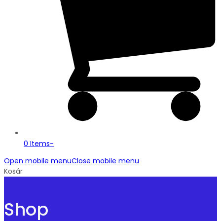
0 Items
-
Open mobile menu
Close mobile menu
Kosár
Shop