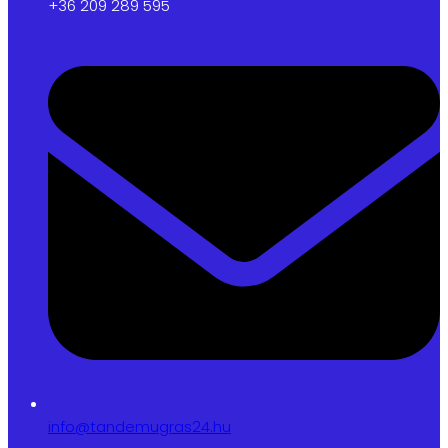
+36 209 289 595
info@tandemugras24.hu