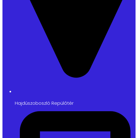
Hajdúszoboszló Repülőtér