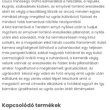
csúcs minőségű GoPro kamerákkal a felszállás, a repülés,
kiugrás, szabadesés közben, az ernyővel történő ereszkedés
alatt és végig a leszállásig látszik az arcod, minden egyes
mimikád ahogy megéled az ugrás különböző fázisait és
mindezt több kamerával töbféle nézőpontból.
A kézi kamerával a Tandem ernyő nyílása után is tudjuk
rögzíteni az ernyővel történő ereszkedés pillanatait, a nyílás
utáni első szavaidat, már ha természetesen meg bírsz
szólalni, és a magasban eléd táruló csodás Panorámát. Külső
kamera segítségével láthatod a zuhanásodat egy teljesen
más perspektívából, sokkal nagyobb háttérrel és egy külső
szemszögből örökíti meg a zuhanásod, a kamerák végig
velünk vannak az ereszkedés és földet érés pillanatában
amikor fogadhatod a megérdemelt gratulációkat. Az
ugrásodról készül egy videó és fotó anyag amit ugrás után
editálunk és egy zenés videó klipet készítünk amit a
megadott email címedre elküldünk a fotókkal együtt és így
bármikor újraélheted az ugrás során átélt élményeket.
Kapcsolódó termékek