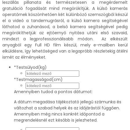
leszállás pillanata és természetesen a megérdemelt
gratuláció fogadását mind megörökítjük. A külső kamerás
operatőrnek köszönhetően két különböző szemszögből készül
el a videó a tandemugrásról, a külső kamera segítségével
láthatod a zuhanásod, a belső kamera segítségével pedig
megörökíthetjük az ejtőernyő nyitása utáni első szavaid,
mindezt a legprofesszionálisabb módon. Az elkészült
anyagból egy Full HD film készül, mely e-mailben kerül
elküldésre, így lehetőséged van a legapróbb részletekig átélni
ismét az élményeket.
*
Testsúlyod(kg)
*
Testmagasságod(cm)
Amennyiben tudod a pontos dátumot:
A dátum megadása tájékoztató jellegű számunka és
változhat a szabad helyek és az időjárástól függően.
Amennyiben még nincs konkrét időpontod a
megrendelésnél ezt később is jelezheted.